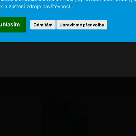
k a zjištění zdroje návštěvnosti.
uhlasím
Odmítám
Upravit mé předvolby
BUSINESS WORLD
1.490 Kč