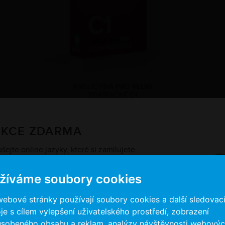
ANGLIČTINA PRO VELMI
POKROČILÉ C1
2.490 Kč
EKCE ZDARMA
ejte online jazyky, které si zamilujete.
k a kurz
a začněte.
žíváme soubory cookies
webové stránky používají soubory cookies a další sledovac
je s cílem vylepšení uživatelského prostředí, zobrazení
ůsobeného obsahu a reklam, analýzy návštěvnosti webový