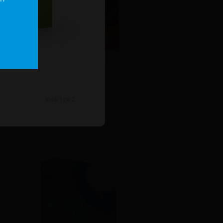
BANKING
Krok 1 ze 2
1.490 Kč