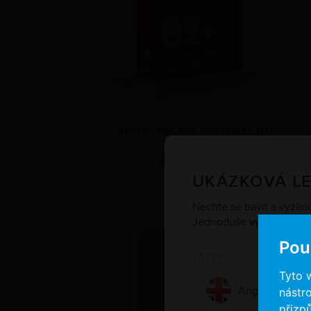
ANGLIČTINA PRO POKROČILÉ B2+
2.490 Kč
UKÁZKOVÁ L
Nechte se bavit a vyzkouš
Jednoduše
vyberte jazy
Pou
JAZYK
Tyto 
nástro
přizp