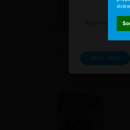
stráne
KURZ
So
1000 ANGLICKÝCH SLOVÍČEK
DALŠÍ KROK
890 Kč