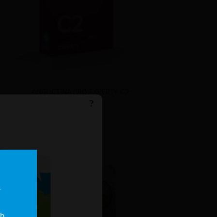
ANGLIČTINA PRO EXPERTY C2
?
2.490 Kč
í
ch