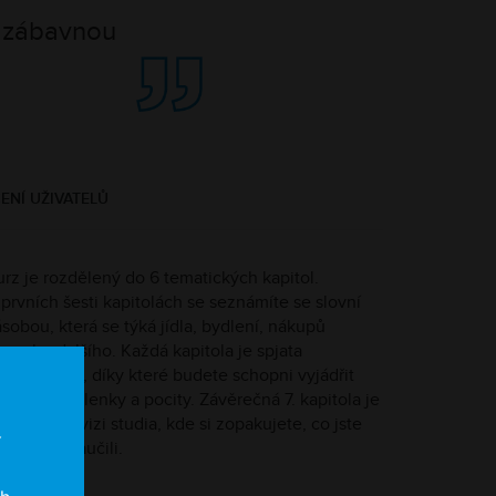
, zábavnou
NÍ UŽIVATELŮ
urz je rozdělený do 6 tematických kapitol.
prvních šesti kapitolách se seznámíte se slovní
sobou, která se týká jídla, bydlení, nákupů
mnoho dalšího. Každá kapitola je spjata
gramatikou, díky které budete schopni vyjádřit
ákladní myšlenky a pocity.
Závěrečná 7. kapitola je
nována revizi studia, kde si zopakujete, co jste
í
 v kurzu naučili.