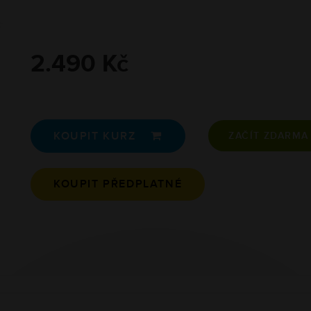
2.490 Kč
KOUPIT KURZ

ZAČÍT ZDARM
KOUPIT PŘEDPLATNÉ