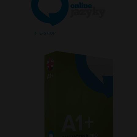
ONLINE JAZYKY
JAZYKOV
E-SHOP
Jednotlivci
Angličti
Firmy
Němčina
Školy
Francouz
Online lekce s lektorem
Španělšt
Konverzační klub
Ruština
Řekli o nás
Italština