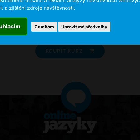
ůsobeného obsahu a reklam, analýzy návštěvnosti webový
k a zjištění zdroje návštěvnosti.
Do you speak English?
... No?
uhlasím
Odmítám
Upravit mé předvolby
KOUPIT KURZ
