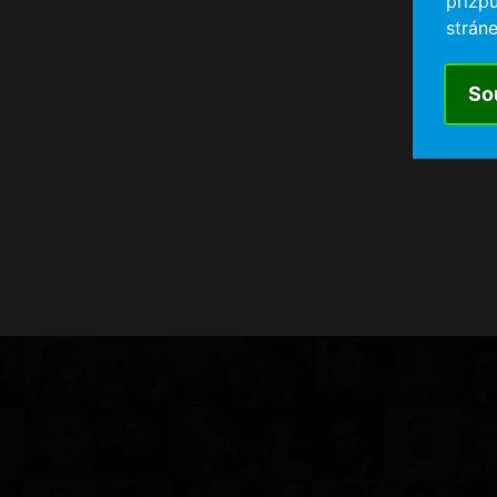
přizp
stráne
So