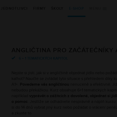
JEDNOTLIVCI
FIRMY
ŠKOLY
E-SHOP
MENU
É KURZY
KDE ZAČÍT
na
Vybrat kurz
Vyzkoušet zdarma
ANGLIČTINA PRO ZAČÁTEČNÍKY 
ština
Vstupní jazykový test
ina
Blog
6 + 1 TEMATICKÝCH KAPITOL
Nejste si jisti, jak si v angličtině objednat jídlo nebo pož
kalhot? Naučte se zvládat tyto situace s přehledem díky k
A1+.
Povedeme vás angličtinou
nenuceně a efektivně. Již 
nebudou překážkou. Kurz obsahuje 6+1 tematických kapitol
například
vyprávět o zážitcích z dovolené, objednat si jí
o pomoc
. Jestliže se odhadnete nesprávně a náplň kurz
si do 14 dnů vybrat jiný kurz nebo požádat o vrácení peně
a zkuste to.