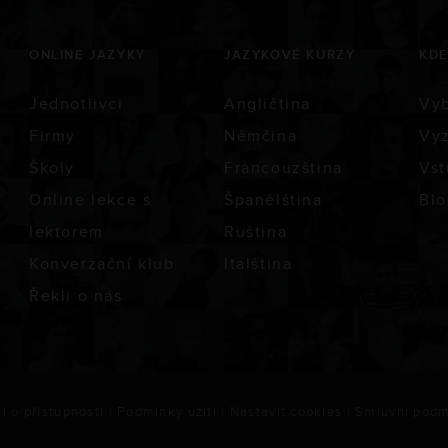
ONLINE JAZYKY
JAZYKOVÉ KURZY
KDE
Jednotlivci
Angličtina
Vyb
Firmy
Němčina
Vyz
Školy
Francouzština
Vst
Online lekce s
Španělština
Blo
lektorem
Ruština
Konverzační klub
Italština
Řekli o nás
í o přístupnosti
|
Podmínky užití
|
Nastavit cookies
|
Smluvní podm