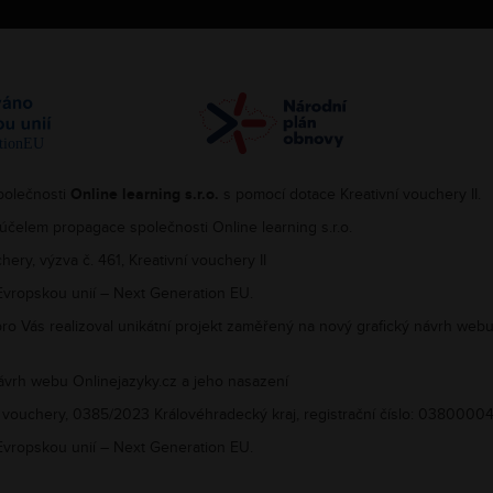
polečnosti
Online learning s.r.o.
s pomocí dotace Kreativní vouchery II.
účelem propagace společnosti Online learning s.r.o.
hery, výzva č. 461, Kreativní vouchery II
 Evropskou unií – Next Generation EU.
ro Vás realizoval unikátní projekt zaměřený na nový grafický návrh webu
návrh webu Onlinejazyky.cz a jeho nasazení
 vouchery, 0385/2023 Královéhradecký kraj, registrační číslo: 0380000
 Evropskou unií – Next Generation EU.