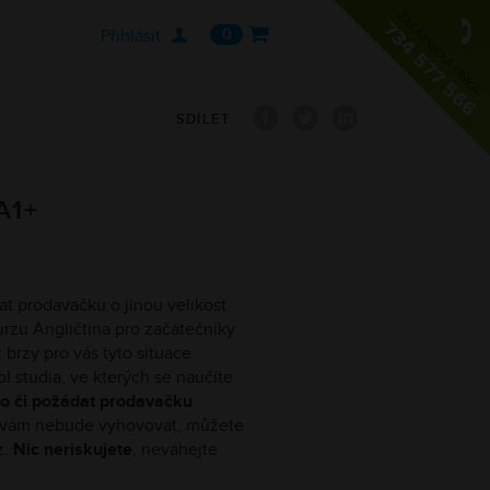

Přihlásit
0
PODPORA
SDÍLET
Často kladené otázky
O nás
A1+
Kontaktujte nás
ádat prodavačku o jinou velikost
urzu Angličtina pro začátečníky
brzy pro vás tyto situace
 studia, ve kterých se naučíte
dlo či požádat prodavačku
u vám nebude vyhovovat, můžete
z.
Nic neriskujete
, neváhejte