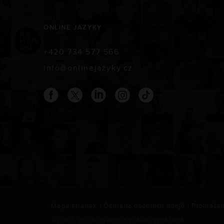
ONLINE JAZYKY
+420 734 577 566
info@onlinejazyky.cz
Mapa stránek
|
Ochrana osobních údajů
|
Prohlášen
©2007-
2026
Všechna práva vyhrazena.