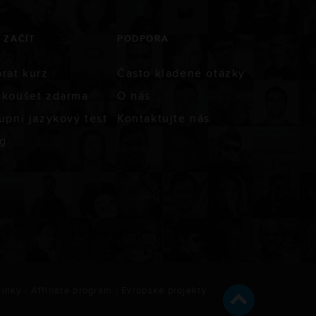
 ZAČÍT
PODPORA
rat kurz
Často kladené otázky
koušet zdarma
O nás
upní jazykový test
Kontaktujte nás
g
ínky
|
Affiliate program
|
Evropské projekty