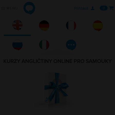

Přihlásit
0
MENU
ONLINE JAZYKY
JAZYKOVÉ KURZY
Jednotlivci
Angličtina
Firmy
Němčina
Školy
Francouzština
Online lekce s lektorem
Španělština
Konverzační klub
Ruština
Řekli o nás
Italština
KURZY ANGLIČTINY ONLINE PRO SAMOUKY
KDE ZAČÍT
PODPORA
Vybrat kurz
Často kladené otázky
Vyzkoušet zdarma
O nás
Vstupní jazykový test
Kontaktujte nás
Blog