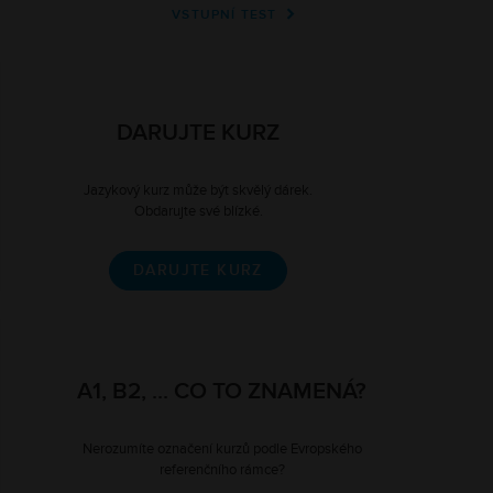
VSTUPNÍ TEST
DARUJTE KURZ
Jazykový kurz může být skvělý dárek.
Obdarujte své blízké.
DARUJTE KURZ
A1, B2, ... CO TO ZNAMENÁ?
Nerozumíte označení kurzů podle Evropského
referenčního rámce?