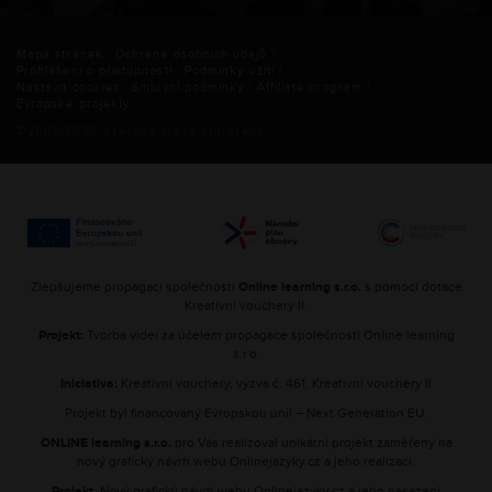
Mapa stránek
|
Ochrana osobních údajů
|
Prohlášení o přístupnosti
|
Podmínky užití
|
Nastavit cookies
|
Smluvní podmínky
|
Affiliate program
|
Evropské projekty
©2007-
2026
Všechna práva vyhrazena.
Zlepšujeme propagaci společnosti
Online learning s.r.o.
s pomocí dotace
Kreativní vouchery II.
Projekt:
Tvorba videí za účelem propagace společnosti Online learning
s.r.o.
Iniciativa:
Kreativní vouchery, výzva č. 461, Kreativní vouchery II
Projekt byl financovaný Evropskou unií – Next Generation EU.
ONLINE learning s.r.o.
pro Vás realizoval unikátní projekt zaměřený na
nový grafický návrh webu Onlinejazyky.cz a jeho realizaci.
Projekt
: Nový grafický návrh webu Onlinejazyky.cz a jeho nasazení