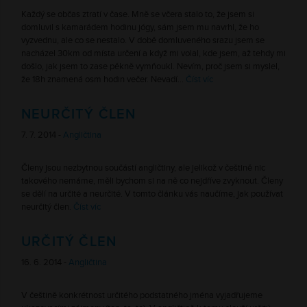
Každý se občas ztratí v čase. Mně se včera stalo to, že jsem si
domluvil s kamarádem hodinu jógy, sám jsem mu navrhl, že ho
vyzvednu, ale co se nestalo. V době domluveného srazu jsem se
nacházel 30km od místa určení a když mi volal, kde jsem, až tehdy mi
došlo, jak jsem to zase pěkně vymňoukl. Nevím, proč jsem si myslel,
že 18h znamená osm hodin večer. Nevadí…
Číst víc
NEURČITÝ ČLEN
7. 7. 2014 -
Angličtina
Členy jsou nezbytnou součástí angličtiny, ale jelikož v češtině nic
takového nemáme, měli bychom si na ně co nejdříve zvyknout. Členy
se dělí na určité a neurčité. V tomto článku vás naučíme, jak používat
neurčitý člen.
Číst víc
URČITÝ ČLEN
16. 6. 2014 -
Angličtina
V češtině konkrétnost určitého podstatného jména vyjadřujeme