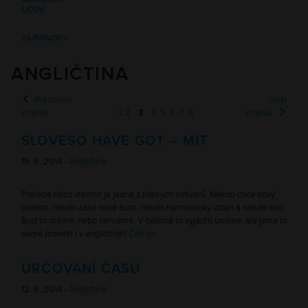
UČENÍ
ZAJÍMAVOSTI
ANGLIČTINA
Předchozí
Další
1
2
3
4
5
6
7
8
stránka
stránka
SLOVESO HAVE GOT – MÍT
19. 8. 2014 -
Angličtina
Potřeba něco vlastnit je jedna z lidských nešvarů. Někdo chce nový
telefon, někdo zase nové auto, někdo harmonický vztah a někdo klid.
Buď to máme, nebo nemáme. V češtině to vyjádřit umíme, ale jsme to
samé provést i v angličtině?
Číst víc
URČOVÁNÍ ČASU
12. 8. 2014 -
Angličtina