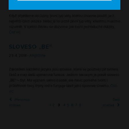
28. 4. 2014 -
Angličtina
Když přijedeme do ciziny, první typ věty, kterou chceme použít, je z
největší části otázka. Nebo je to určitě první typ věty, kterému musíme
rozumět. V tomto článku se dozvíme, jak tvořit jednoduché otázky.
Číst víc
SLOVESO „BE“
23. 4. 2014 -
Angličtina
Základem každého jazyka jsou slovesa, která se používají při tvoření
časů a mají další významné funkce. Jedním takovým je právě sloveso
„BE“ – Být. Má význam samo o sobě, ale navíc pomáhá tvořit i
průběhové časy, trpný rod a funguje také jako sponové sloveso.
Číst
víc
Předchozí
Další
1
2
3
4
5
6
7
8
stránka
stránka