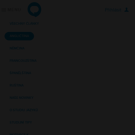
Přihlásit
MENU
ONLINE JAZYKY
JAZYKOVÉ KURZY
Jednotlivci
Angličtina
VŠECHNY ČLÁNKY
Firmy
Němčina
ANGLIČTINA
Školy
Francouzština
Online lekce s lektorem
Španělština
NĚMČINA
Konverzační klub
Ruština
Řekli o nás
Italština
FRANCOUZŠTINA
ŠPANĚLŠTINA
KDE ZAČÍT
PODPORA
Vybrat kurz
Často kladené otázky
RUŠTINA
Vyzkoušet zdarma
O nás
NAŠE NOVINKY
Vstupní jazykový test
Kontaktujte nás
Blog
O STUDIU JAZYKŮ
STUDIJNÍ TIPY
MOTIVACE K