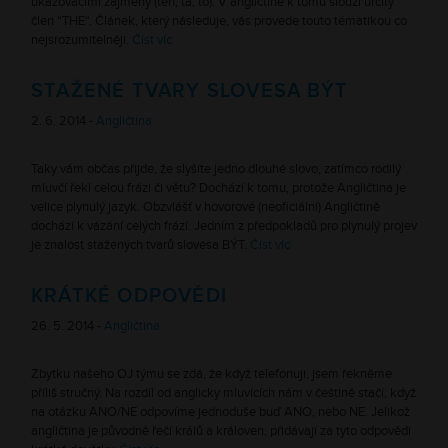
ukazovacími zájmeny (ten, ta, to). V angličtině k tomu slouží určitý
člen “THE“. Článek, který následuje, vás provede touto tématikou co
nejsrozumitelněji.
Číst víc
STAŽENÉ TVARY SLOVESA BÝT
2. 6. 2014 -
Angličtina
Taky vám občas přijde, že slyšíte jedno dlouhé slovo, zatímco rodilý
mluvčí řekl celou frázi či větu? Dochází k tomu, protože Angličtina je
velice plynulý jazyk. Obzvlášť v hovorové (neoficiální) Angličtině
dochází k vázání celých frází. Jedním z předpokladů pro plynulý projev
je znalost stažených tvarů slovesa BÝT.
Číst víc
KRÁTKÉ ODPOVĚDI
26. 5. 2014 -
Angličtina
Zbytku našeho OJ týmu se zdá, že když telefonuji, jsem řekněme
příliš stručný. Na rozdíl od anglicky mluvících nám v češtině stačí, když
na otázku ANO/NE odpovíme jednoduše buď ANO, nebo NE. Jelikož
angličtina je původně řečí králů a královen, přidávají za tyto odpovědi