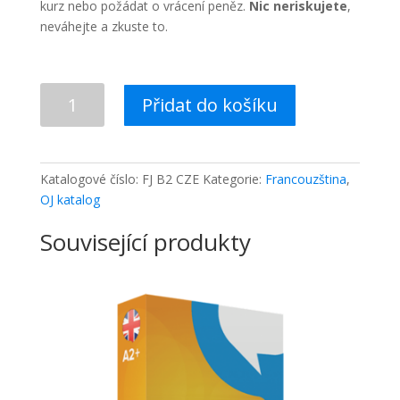
kurz nebo požádat o vrácení peněz.
Nic neriskujete
,
neváhejte a zkuste to.
Francouzština
Přidat do košíku
pro
pokročilé
B2
množství
Katalogové číslo:
FJ B2 CZE
Kategorie:
Francouzština
,
OJ katalog
Související produkty