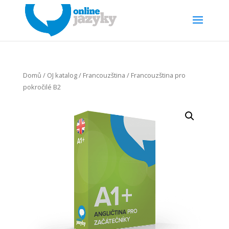
Domů
/
OJ katalog
/
Francouzština
/ Francouzština pro
pokročilé B2