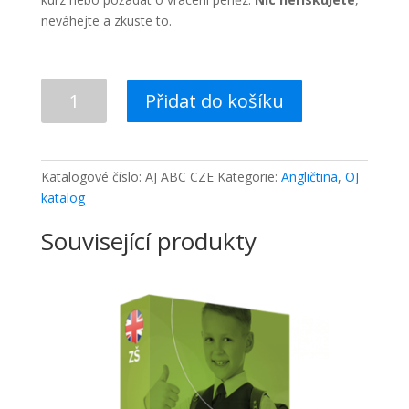
neváhejte a zkuste to.
Anglická
Přidat do košíku
abeceda
s
výslovností
-
Katalogové číslo:
AJ ABC CZE
Kategorie:
Angličtina
,
OJ
minikurz
katalog
množství
Související produkty