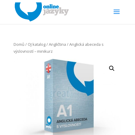
Domů
/
OJ katalog
/
Angličtina
/ Anglická abeceda s
výslovností – minikurz