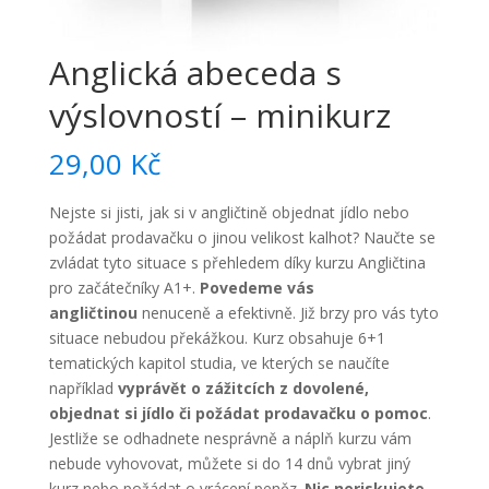
Anglická abeceda s
výslovností – minikurz
29,00
Kč
Nejste si jisti, jak si v angličtině objednat jídlo nebo
požádat prodavačku o jinou velikost kalhot? Naučte se
zvládat tyto situace s přehledem díky kurzu Angličtina
pro začátečníky A1+.
Povedeme vás
angličtinou
nenuceně a efektivně. Již brzy pro vás tyto
situace nebudou překážkou. Kurz obsahuje 6+1
tematických kapitol studia, ve kterých se naučíte
například
vyprávět o zážitcích z dovolené,
objednat si jídlo či požádat prodavačku o pomoc
.
Jestliže se odhadnete nesprávně a náplň kurzu vám
nebude vyhovovat, můžete si do 14 dnů vybrat jiný
kurz nebo požádat o vrácení peněz.
Nic neriskujete
,