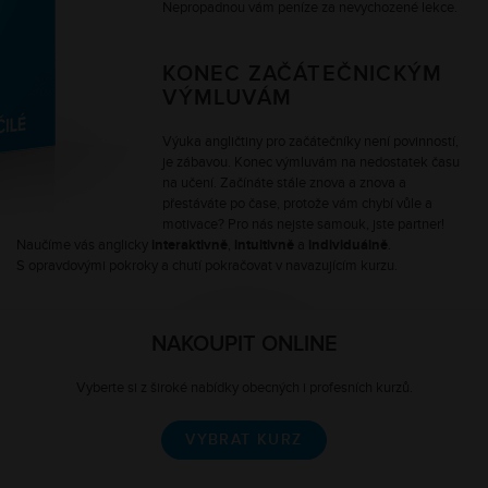
Nepropadnou vám peníze za nevychozené lekce.
KONEC ZAČÁTEČNICKÝM
VÝMLUVÁM
Výuka angličtiny pro začátečníky není povinností,
je zábavou. Konec výmluvám na nedostatek času
na učení. Začínáte stále znova a znova a
přestáváte po čase, protože vám chybí vůle a
motivace? Pro nás nejste samouk, jste partner!
Naučíme vás anglicky
interaktivně
,
intuitivně
a
individuálně
.
S opravdovými pokroky a chutí pokračovat v navazujícím kurzu.
NAKOUPIT ONLINE
Vyberte si z široké nabídky obecných i profesních kurzů.
VYBRAT KURZ