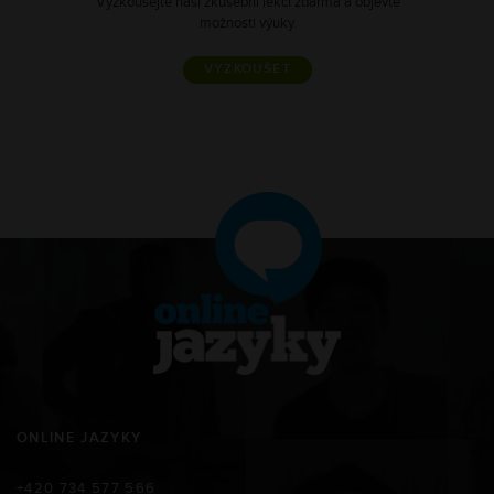
Vyzkoušejte naši zkušební lekci zdarma a objevte
možnosti výuky.
VYZKOUŠET
ONLINE JAZYKY
+420 734 577 566