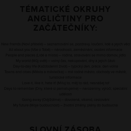
TÉMATICKÉ OKRUHY
ANGLIČTINY PRO
ZAČÁTEČNÍKY:
New friends (Noví přátelé) – seznamování se, pozdravy, loučení, lidé a jejich věci
All about you (Vše o Tobě) – národnosti, zaměstnání, osobní informace
People and places (Lidé a místa) – rodina, stravování se mimo domov, jídlo
My world (Můj svět) – volný čas, nakupování, dny a jejich části
Day-to-day life (Každodenní život) – typický den, práce, den volna
Towns and cities (Města a městečka) – mé rodné město, obchody ve městě,
turistické informace
Love it, like it, hate it! (Miluj to, měj to rád, nesnášej to!
Days to remember (Dny, které si pamatujeme) – narozeniny, výročí, speciální
události
Going away (Odjíždíme) – dovolená, víkend, cestování
My future (Moje budoucnost) – životní změny, plány do budoucna
SLOVNÍ ZÁSOBA