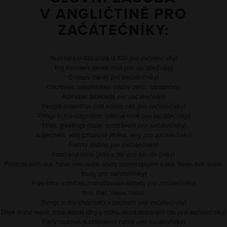
V ANGLIČTINĚ PRO
ZAČÁTEČNÍKY:
Numbers 0-100 (čísla 0-100
pro začátečníky
)
Big numbers (velká čísla
pro začátečníky
)
Colours (barvy
pro začátečníky
)
Countries, nationalities (názvy zemí, národnosti)
Alphabet (abeceda
pro začátečníky
)
People around us (lidé kolem nás
pro začátečníky
)
Things in the classroom (věci ve třídě
pro začátečníky
)
Titles, greetings (tituly, pozdravení
pro začátečníky
)
Adjectives, very (přídavná jména, very
pro začátečníky
)
Family (rodina
pro začátečníky
)
Food and drink (jídlo a pití
pro začátečníky
)
Phrases with like, have, live, work, study (slovní spojení s like, have, live, work,
study
pro začátečníky
)
Free-time activities (volnočasové aktivity
pro začátečníky
)
this, that, these, those
Things in the shop (věci v obchodě
pro začátečníky
)
Days in the week, time words (dny v týdnu, slova popisující čas
pro začátečníky
)
Daily routines (každodenní rutina
pro začátečníky
)