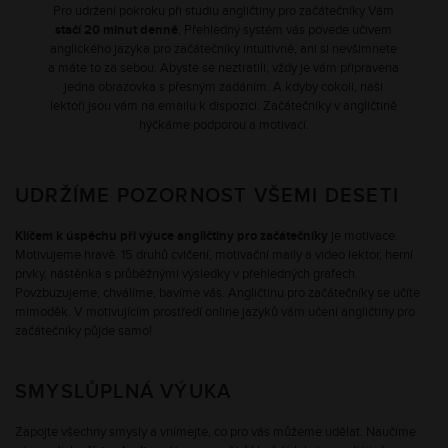
Pro udržení pokroku při studiu angličtiny pro začátečníky Vám
stačí 20 minut denně
. Přehledný systém vás povede učivem
anglického jazyka pro začátečníky intuitivně, ani si nevšimnete
a máte to za sebou. Abyste se neztratili, vždy je vám připravena
jedna obrazovka s přesným zadáním. A kdyby cokoli, naši
lektoři jsou vám na emailu k dispozici. Začátečníky v angličtině
hýčkáme podporou a motivací.
UDRŽÍME POZORNOST VŠEMI DESETI
Klíčem k úspěchu při výuce angličtiny pro začátečníky
je motivace.
Motivujeme hravě. 15 druhů cvičení, motivační maily a video lektor, herní
prvky, nástěnka s průběžnými výsledky v přehledných grafech.
Povzbuzujeme, chválíme, bavíme vás. Angličtinu pro začátečníky se učíte
mimoděk. V motivujícím prostředí online jazyků vám učení angličtiny pro
začátečníky půjde samo!
SMYSLŮPLNÁ VÝUKA
Zapojte všechny smysly a vnímejte, co pro vás můžeme udělat. Naučíme