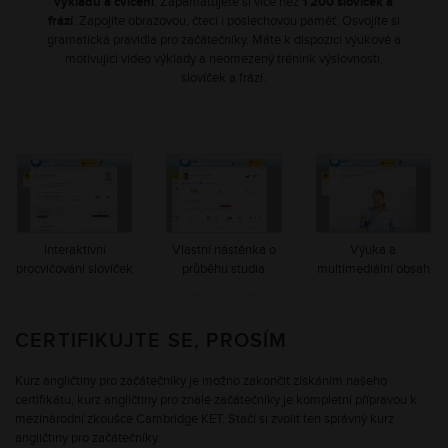
výkladů a cvičení
. Zapamatujete si více než
1 200 slovíček a
frází
. Zapojíte obrazovou, čtecí i poslechovou paměť. Osvojíte si
gramatická pravidla pro začátečníky. Máte k dispozici výukové a
motivující video výklady a neomezený trénink výslovnosti,
slovíček a frází.
Interaktivní
Vlastní nástěnka o
Výuka a
procvičování slovíček
průběhu studia
multimediální obsah
CERTIFIKUJTE SE, PROSÍM
Kurz angličtiny pro začátečníky je možno zakončit získáním našeho
certifikátu, kurz angličtiny pro znalé začátečníky je kompletní přípravou k
mezinárodní zkoušce Cambridge KET. Stačí si zvolit ten správný kurz
angličtiny pro začátečníky.