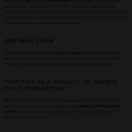
vás anglicky
číst, mluvit, psát a rozumět.
V každé lekci v angličtině pro
začátečníky si osvojujete nová slovíčka a gramatiku, které následně
procvičujete tak dlouho, jak je potřeba. Učte se online, učte se smysluplně.
Výuka angličtiny pro začátečníky je postavená na hravých principech, které
otevřou vaši mysl ke vnímání nových informací.
ONE MAN SHOW
Opravdu
soukromá lekce pro každého začátečníka
. Nikdo vás neruší,
nezdržuje, nečekáte, až se dostanete ke slovu. Už nemusíte začínat od
základů, vyberte si kurz angličtiny pro úplně nebo znalé začátečníky.
TESTUJTE SE A CHVALTE SE. BUDETE
CHTÍT POKRAČOVAT.
Na konci každého měsíce vás čeká rekapitulační test. Na konci kurzu
angličtiny pro začátečníky je to velký test a
opakování v délce jednoho
měsíce
. Zobrazte si podrobný průběh vašeho studia a pochvalte se za
dobře odvedenou práci.