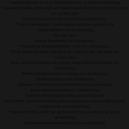
Time phrases with on, in, at (časové fráze s on, in, at
pro začátečníky
)
Frequency adverbs and phrases with every (frekvenční příslovce a fráze s every
pro začátečníky
)
Places in the town (místa ve městě
pro začátečníky
)
Things in the bag (věci, které nosíme v tašce
pro začátečníky
)
Clothes (oblečení
pro začátečníky
)
like, love, hate
Abilities (dovednosti
pro začátečníky
)
Prepositions of place (předložky místa
pro začátečníky
)
Things people do online (internet a věci, které na něm lidé dělají
pro
začátečníky
)
Years, past time phrases (roky, časové údaje spojené s minulostí
pro
začátečníky
)
Months and dates (měsíce a datumy
pro začátečníky
)
Transport (doprava
pro začátečníky
)
Activities on holiday (aktivity na dovolené
pro začátečníky
)
At the station (na nádraží
pro začátečníky
)
Question words (tázací slovíčka
pro začátečníky
)
Future plans, future time phrases (plány do budoucna, časové údaje spojené
s budoucností
pro začátečníky
)
Phrases with have, watch, go, go to (fráze s have, watch, go, go to
pro
začátečníky
)
(přídavná jména popisující pocity
pro začátečníky
)