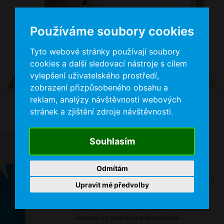
Používáme soubory cookies
Tyto webové stránky používají soubory
cookies a další sledovací nástroje s cílem
vylepšení uživatelského prostředí,
zobrazení přizpůsobeného obsahu a
reklam, analýzy návštěvnosti webových
stránek a zjištění zdroje návštěvnosti.
NÍZKO NÁKLADOVÉ
Souhlasím
STUDIUM
BEZ DALŠÍCH VÝDAJŮ
Odmítám
Za roční kurz angličtiny pro začátečníky zaplatíte 2
Upravit mé předvolby
990 Kč, po přepočtu jen
230 Kč měsíčně
. To je
stejně jako za jednu jedinou hodinu v jazykovce
nebo za soukromou lekci s lektorem. Neplatíte za
učebnice, za jízdenky ani za parkovné.