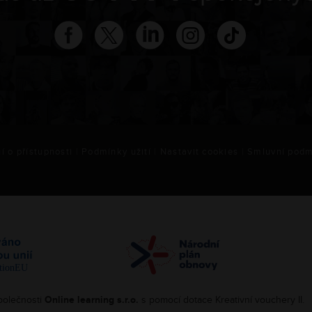
í o přístupnosti
|
Podmínky užití
|
Nastavit cookies
|
Smluvní podm
polečnosti
Online learning s.r.o.
s pomocí dotace Kreativní vouchery II.