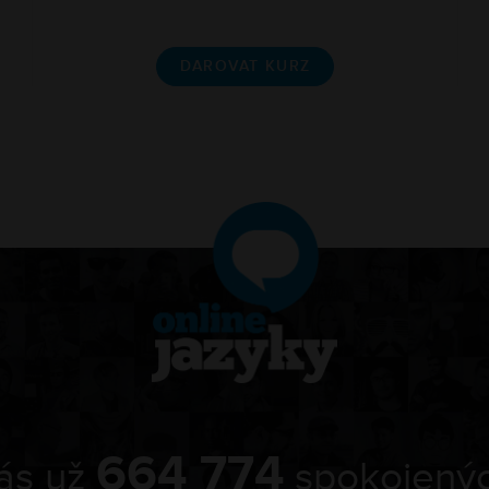
DAROVAT KURZ
664 774
nás už
spokojených