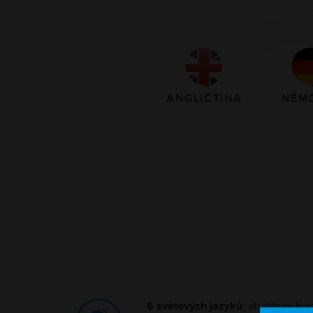
ANGLIČTINA
NĚM
6 světových jazyků
, atraktivní ku