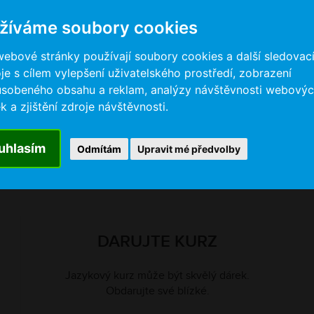
nejmodernějších funkcí
a motivačních prvků
žíváme soubory cookies
webové stránky používají soubory cookies a další sledovac
je s cílem vylepšení uživatelského prostředí, zobrazení
ůsobeného obsahu a reklam, analýzy návštěvnosti webový
k a zjištění zdroje návštěvnosti.
uhlasím
Odmítám
Upravit mé předvolby
DARUJTE KURZ
Jazykový kurz může být skvělý dárek.
Obdarujte své blízké.