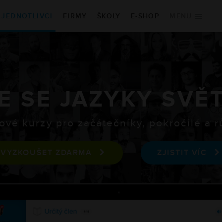
JEDNOTLIVCI
FIRMY
ŠKOLY
E-SHOP
MENU
É KURZY
KDE ZAČÍT
na
Vybrat kurz
Vyzkoušet zdarma
E SE JAZYKY SVĚ
ština
Vstupní jazykový test
ina
Blog
ové kurzy pro začátečníky, pokročilé a 
VYZKOUŠET ZDARMA
ZJISTIT VÍC