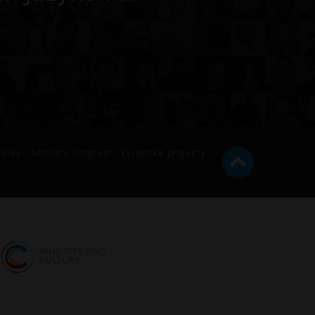
ínky
|
Affiliate program
|
Evropské projekty