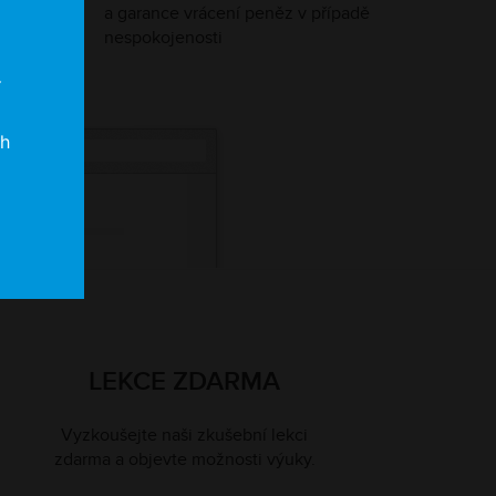
a garance vrácení peněz v případě
nespokojenosti
í
ch
LEKCE ZDARMA
Vyzkoušejte naši zkušební lekci
zdarma a objevte možnosti výuky.