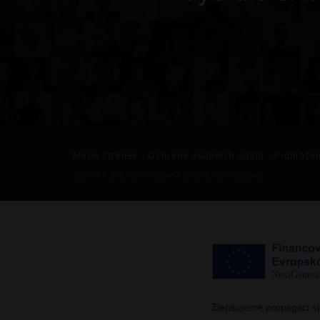
Mapa stránek
|
Ochrana osobních údajů
|
Prohlášen
©2007-
2026
Všechna práva vyhrazena.
Zlepšujeme propagaci s