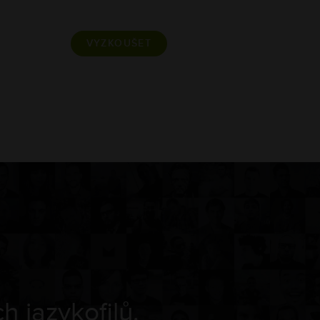
VYZKOUŠET
 jazykofilů.