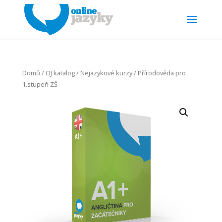
Domů
/
OJ katalog
/
Nejazykové kurzy
/ Přírodověda pro
1.stupeň ZŠ