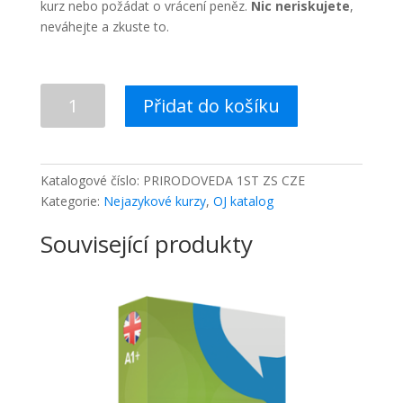
kurz nebo požádat o vrácení peněz.
Nic neriskujete
,
neváhejte a zkuste to.
Přírodověda
Přidat do košíku
pro
1.stupeň
ZŠ
množství
Katalogové číslo:
PRIRODOVEDA 1ST ZS CZE
Kategorie:
Nejazykové kurzy
,
OJ katalog
Související produkty