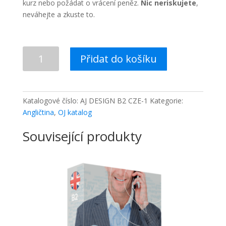
kurz nebo požádat o vrácení peněz.
Nic neriskujete
,
neváhejte a zkuste to.
Obchodní
Přidat do košíku
angličtina
pro
znalé
začátečníky
Katalogové číslo:
AJ DESIGN B2 CZE-1
Kategorie:
A2
Angličtina
,
OJ katalog
množství
Související produkty