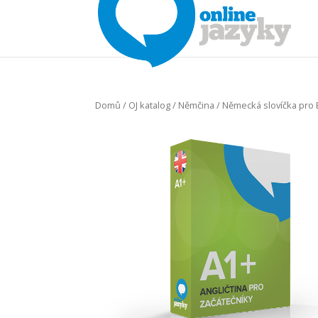
Domů
/
OJ katalog
/
Němčina
/ Německá slovíčka pro 