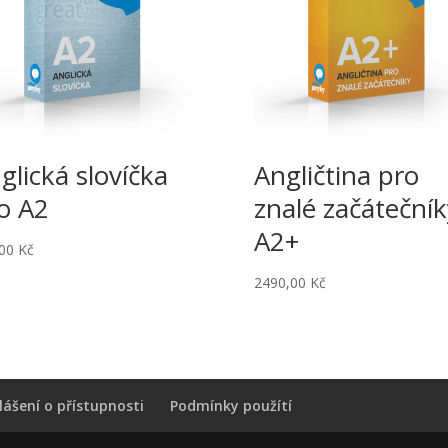
glická slovíčka
Angličtina pro
o A2
znalé začátečník
A2+
,00
Kč
2490,00
Kč
lášení o přístupnosti
Podmínky použítí