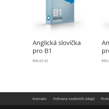
Anglická slovíčka
An
pro B1
pr
890,00
Kč
890
Kontakt
Ochrana osobních údajů
Proh