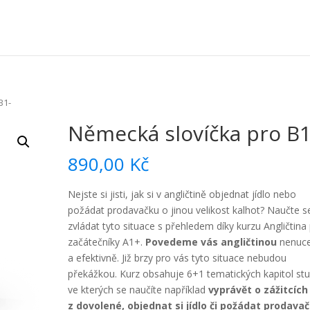
B1-
Německá slovíčka pro B1
890,00
Kč
Nejste si jisti, jak si v angličtině objednat jídlo nebo
požádat prodavačku o jinou velikost kalhot? Naučte s
zvládat tyto situace s přehledem díky kurzu Angličtina
začátečníky A1+.
Povedeme vás angličtinou
nenuc
a efektivně. Již brzy pro vás tyto situace nebudou
překážkou. Kurz obsahuje 6+1 tematických kapitol stu
ve kterých se naučíte například
vyprávět o zážitcích
z dovolené, objednat si jídlo či požádat prodava