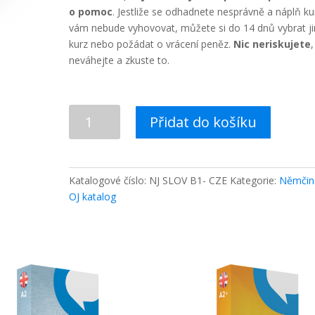
o pomoc
. Jestliže se odhadnete nesprávně a náplň ku
vám nebude vyhovovat, můžete si do 14 dnů vybrat ji
kurz nebo požádat o vrácení peněz.
Nic neriskujete
,
neváhejte a zkuste to.
Německá
Přidat do košíku
slovíčka
pro
B1-
množství
Katalogové číslo:
NJ SLOV B1- CZE
Kategorie:
Němčin
OJ katalog