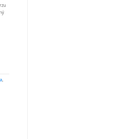
rzu
ný
a
,