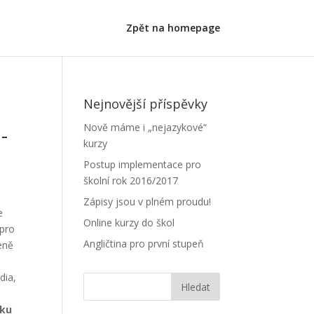
Zpět na homepage
Nejnovější příspěvky
-
Nově máme i „nejazykové“
kurzy
Postup implementace pro
školní rok 2016/2017
Zápisy jsou v plném proudu!
e
Online kurzy do škol
 pro
Angličtina pro první stupeň
eně
dia,
čku