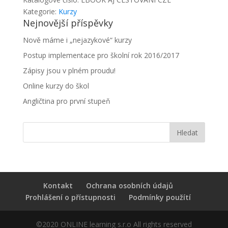
množství
Kategorie:
Kurzy
Nejnovější příspěvky
Nově máme i „nejazykové“ kurzy
Postup implementace pro školní rok 2016/2017
Zápisy jsou v plném proudu!
Online kurzy do škol
Angličtina pro první stupeň
Kontakt
Ochrana osobních údajů
Prohlášení o přístupnosti
Podmínky použítí
©2020 ONLINE learning s.r.o All rights reserved