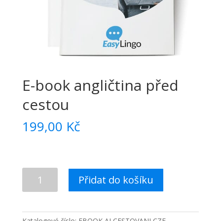
E-book angličtina před
cestou
199,00
Kč
E-
Přidat do košíku
book
angličtina
před
cestou
Katalogové číslo:
EBOOK AJ CESTOVANI CZE