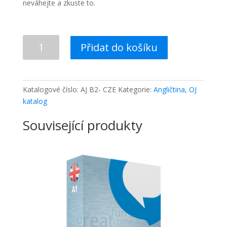
neváhejte a zkuste to.
Angličtina
Přidat do košíku
pro
pokročilé
B2-
množství
Katalogové číslo:
AJ B2- CZE
Kategorie:
Angličtina
,
OJ
katalog
Související produkty