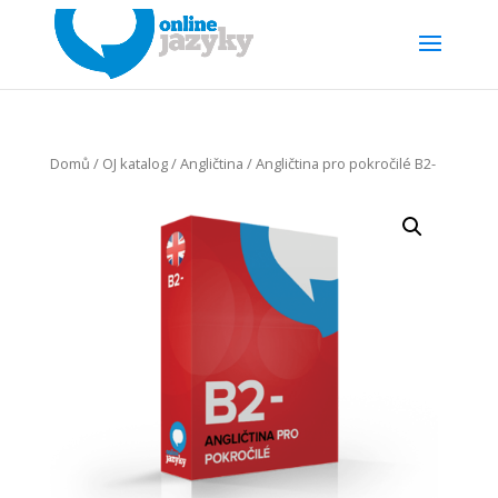
Domů
/
OJ katalog
/
Angličtina
/ Angličtina pro pokročilé B2-