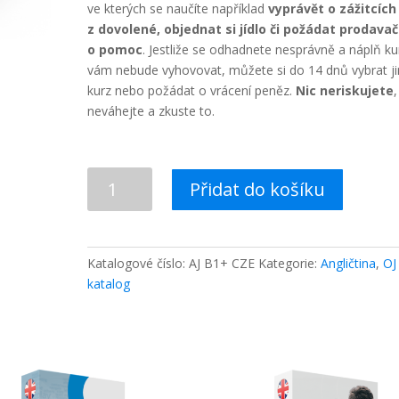
ve kterých se naučíte například
vyprávět o zážitcích
z dovolené, objednat si jídlo či požádat prodava
o pomoc
. Jestliže se odhadnete nesprávně a náplň ku
vám nebude vyhovovat, můžete si do 14 dnů vybrat ji
kurz nebo požádat o vrácení peněz.
Nic neriskujete
,
neváhejte a zkuste to.
Angličtina
Přidat do košíku
pro
mírně
pokročilé
B1+
Katalogové číslo:
AJ B1+ CZE
Kategorie:
Angličtina
,
OJ
množství
katalog