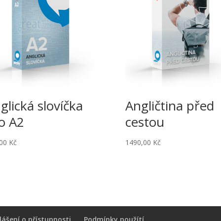
glická slovíčka
Angličtina před
o A2
cestou
,00
Kč
1490,00
Kč
lášení o přístupnosti
Podmínky použítí