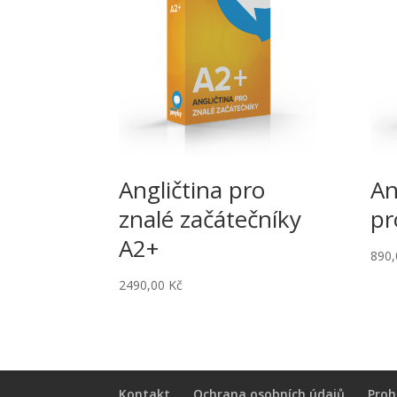
Angličtina pro
An
znalé začátečníky
pr
A2+
890
2490,00
Kč
Kontakt
Ochrana osobních údajů
Proh