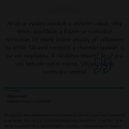
Ať už se vydáte kamkoli a zažijete cokoli, díky
těmto slovíčkům a frázím se rozhodně
neztratíte. Už nikdy žádné zmatky při odbavení
na letišti. Otravní recepční a chamtiví taxikáři si
na vás nepřijdou. A návštěva lékaře? Ta už pro
vás nebude noční můrou. Užijte si vaše
cestování naplno!
O KURZU
OBSAH KURZU
GARANCE KVALITY A ROZSAHU
Na typické cestovatelské situace se připravíte pomocí písemných rozhovorů
a nahrávek, díky nimž si procvičíte poslechové dovednosti. V každém ze 4
témat se seznámíte s nejdůležitějšími slovíčky a cestovatelskými frázemi,