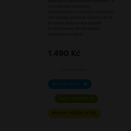
případných cestovatelských problémů. To
vše zvládnete francouzsky.
Neodhadnete-li se správně a náplň kurzu
vám nebude vyhovovat, můžete si do 14
dní vybrat jiný kurz nebo požádat
o vrácení peněz. Nic neriskujete,
neváhejte a zkuste to.
1.490 Kč
1.231 Kč bez DPH
KOUPIT KURZ

ZAČÍT ZDARMA
KOUPIT PŘEDPLATNÉ