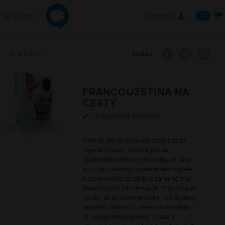

Přihlásit
0
MENU
ONLINE JAZYKY
JAZYKOVÉ KURZY
Jednotlivci
Angličtina
Firmy
Němčina
E-SHOP
SDÍLET
Školy
Francouzština
Online lekce s lektorem
Španělština
Konverzační klub
Ruština
FRANCOUZŠTINA NA
Řekli o nás
Italština
CESTY
4 TEMATICKÉ KAPITOLY
KDE ZAČÍT
PODPORA
Kolikrát jste se vydali na cesty a zažili
Vybrat kurz
Často kladené otázky
nejeden trapas, protože jste se
Vyzkoušet zdarma
O nás
nedokázali domluvit francouzsky? Díky
Vstupní jazykový test
Kontaktujte nás
kurzu pro všechny nadšené cestovatele
a dovolenkáře, se dalšího zahraničního
Blog
dobrodružství bát nemusíte. Připravíte se
na vše, co se cestování týká - od dopravy
letadlem, vlakem či orientaci ve městě
až po zajištění ubytování a řešení