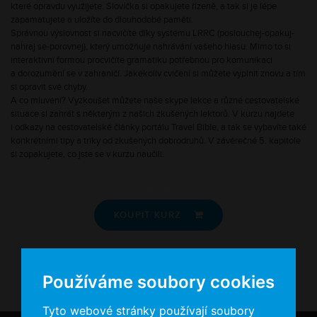
které opravdu využijete. Slovíčka si opakujete řízeně, a tak si je lépe
zapamatujete a uložíte do dlouhodobé paměti.
Správnou výslovnost si nacvičíte díky systému LRRC (poslouchej-opakuj-
nahraj se-porovnej), který umožňuje nahrávání vašeho hlasu. Mimo to si
interaktivní formou procvičíte gramatiku potřebnou pro komunikaci
a dorozumění se v zahraničí. Jakékoliv cvičení si můžete vyplnit znovu a tím
si opravit své chyby.
A co mluvení? Vyzkoušet můžete naše skype lekce a různé cestovatelské
situace si zahrát s některým z našich zkušených lektorů. V kurzu najdete
i odkazy na cestovatelské články portálu Travel Bible, a tak se vybavíte také
konkrétními tipy a triky od zkušených dobrodruhů. V závěrečné 5. kapitole
si zopakujete, co jste se v kurzu naučili.
KOUPIT KURZ

Používáme soubory cookies
Tyto webové stránky používají soubory