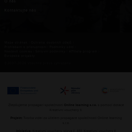
O nás
Kontaktujte nás
Mapa stránek
|
Ochrana osobních údajů
|
Prohlášení o přístupnosti
|
Podmínky užití
|
Nastavit cookies
|
Smluvní podmínky
|
Affiliate program
|
Evropské projekty
©2007-
2026
Všechna práva vyhrazena.
Zlepšujeme propagaci společnosti
Online learning s.r.o.
s pomocí dotace
Kreativní vouchery II.
Projekt:
Tvorba videí za účelem propagace společnosti Online learning
s.r.o.
Iniciativa:
Kreativní vouchery, výzva č. 461, Kreativní vouchery II