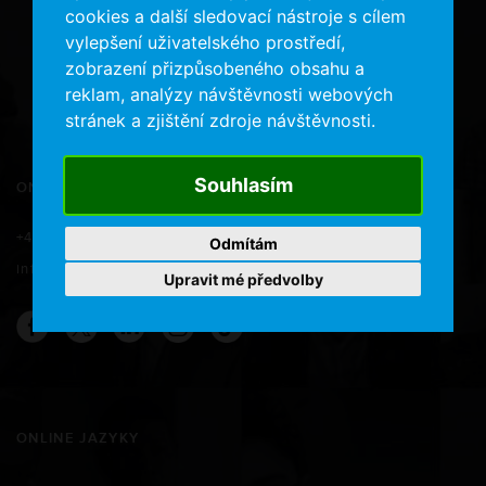
cookies a další sledovací nástroje s cílem
vylepšení uživatelského prostředí,
zobrazení přizpůsobeného obsahu a
reklam, analýzy návštěvnosti webových
stránek a zjištění zdroje návštěvnosti.
Souhlasím
ONLINE JAZYKY
+420 734 577 566
Odmítám
info@onlinejazyky.cz
Upravit mé předvolby
ONLINE JAZYKY