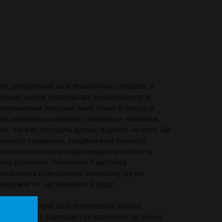
урс розділений на 6 тематичних розділів. У
ерших шести розділах ви ознайомитеся зі
ловниковим запасом, який стане в нагоді в
овсякденних ситуаціях, навчитеся називати
ечі, які вас оточують вдома, в школі чи місті. Ви
пануєте граматику, завдяки якій зможете
исловити основну інформацію про себе та
воїх близьких. Заключна 7-ма глава
рисвячена повторенню матеріалу, де ви
овторите те, що вивчили в курсі.
urz je rozdělený do 6 tematických kapitol.
prvních šesti kapitolách se seznámíte se slovní