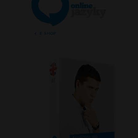
ONLINE JAZYKY
JAZYKOV
E-SHOP
Jednotlivci
Angličti
Firmy
Němčina
Školy
Francouz
Online lekce s lektorem
Španělšt
Konverzační klub
Ruština
Řekli o nás
Italština