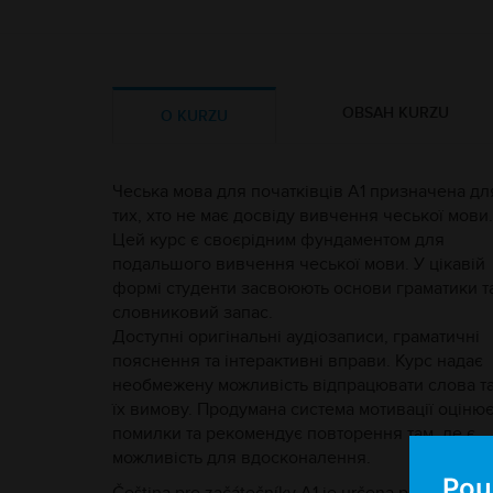
OBSAH KURZU
O KURZU
Чеська мова для початківців A1 призначена дл
тих, хто не має досвіду вивчення чеської мови.
Цей курс є своєрідним фундаментом для
подальшого вивчення чеської мови. У цікавій
формі студенти засвоюють основи граматики т
словниковий запас.
Доступні оригінальні аудіозаписи, граматичні
пояснення та інтерактивні вправи. Курс надає
необмежену можливість відпрацювати слова т
їх вимову. Продумана система мотивації оціню
помилки та рекомендує повторення там, де є
можливість для вдосконалення.
Pou