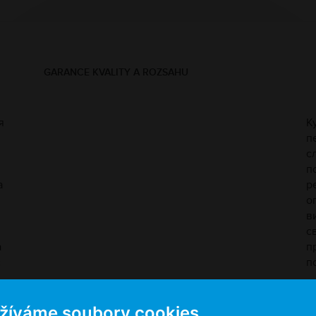
GARANCE KVALITY A ROZSAHU
я
К
п
с
п
а
р
о
в
с
а
п
є
п
K
V 
žíváme soubory cookies