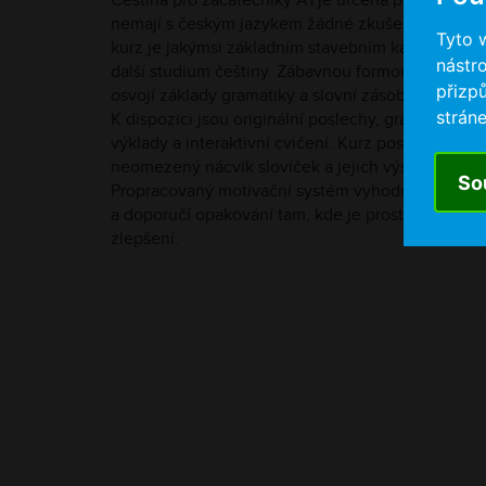
Čeština pro začátečníky A1 je určena pro ty, kteří
nemají s českým jazykem žádné zkušenosti. Tent
Tyto 
kurz je jakýmsi základním stavebním kamenem p
nástro
další studium češtiny. Zábavnou formou si studen
přizp
osvojí základy gramatiky a slovní zásoby.
stráne
K dispozici jsou originální poslechy, gramatické
výklady a interaktivní cvičení. Kurz poskytuje
neomezený nácvik slovíček a jejich výslovnosti.
So
Propracovaný motivační systém vyhodnotí chyby
a doporučí opakování tam, kde je prostor pro
zlepšení.