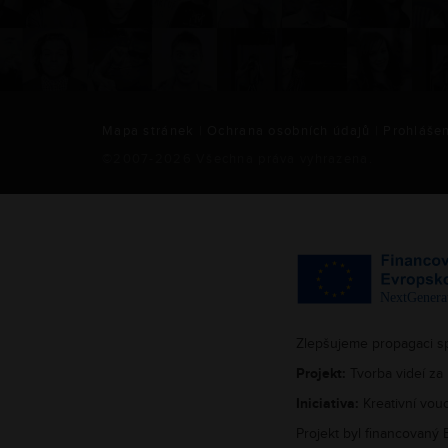
Mapa stránek
|
Ochrana osobních údajů
|
Prohlášen
©2007-
2026
Všechna práva vyhrazena.
Zlepšujeme propagaci s
Projekt:
Tvorba videí za 
Iniciativa:
Kreativní vouc
Projekt byl financovaný