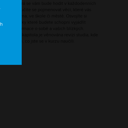
ásobou, která se vám bude hodit v každodenních
tuacích, naučíte se pojmenovat věci, které vás
í
klopují doma, ve škole či městě. Osvojíte si
amatiku, díky které budete schopni vyjádřit
ch
ákladní informace o sobě a vašich blízkých.
věrečná 7. kapitola je věnována revizi studia, kde
 zopakujete, co jste se v kurzu naučili.