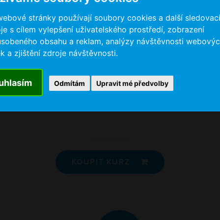
z
o
si
webové stránky používají soubory cookies a další sledovac
ro
ob
je s cílem vylepšení uživatelského prostředí, zobrazení
t
gr
ůsobeného obsahu a reklam, analýzy návštěvnosti webový
z
k a zjištění zdroje návštěvnosti.
Zá
si
uhlasím
Odmítám
Upravit mé předvolby
KOUPIT KURZ
