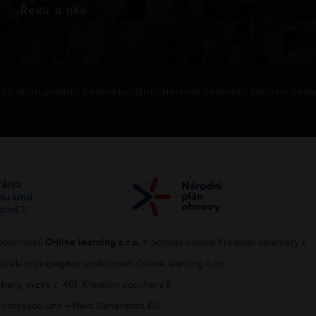
Řekli o nás
í o přístupnosti
|
Podmínky užití
|
Nastavit cookies
|
Smluvní podm
polečnosti
Online learning s.r.o.
s pomocí dotace Kreativní vouchery II.
účelem propagace společnosti Online learning s.r.o.
hery, výzva č. 461, Kreativní vouchery II
 Evropskou unií – Next Generation EU.