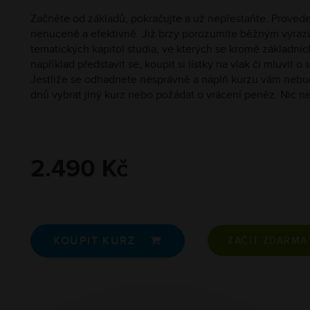
Začněte od základů, pokračujte a už nepřestaňte. Prove
nenuceně a efektivně. Již brzy porozumíte běžným výrazů
tematických kapitol studia, ve kterých se kromě základní
například představit se, koupit si lístky na vlak či mluvit 
Jestliže se odhadnete nesprávně a náplň kurzu vám nebu
dnů vybrat jiný kurz nebo požádat o vrácení peněz. Nic ne
2.490 Kč
KOUPIT KURZ

ZAČÍT ZDARM