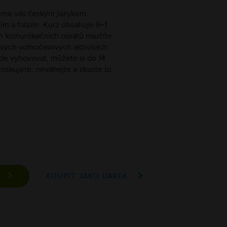
deme vás českým jazykem
m a frázím. Kurz obsahuje 6+1
ch komunikačních obratů naučíte
o svých volnočasových aktivitách.
de vyhovovat, můžete si do 14
riskujete, neváhejte a zkuste to.
A
KOUPIT JAKO DÁREK