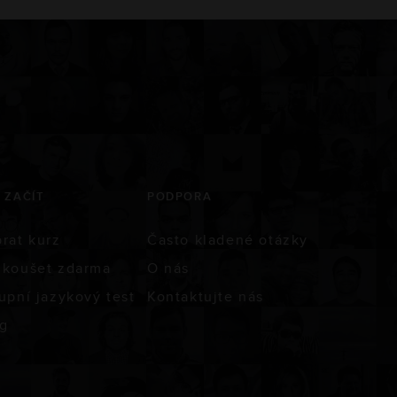
 ZAČÍT
PODPORA
rat kurz
Často kladené otázky
koušet zdarma
O nás
upní jazykový test
Kontaktujte nás
g