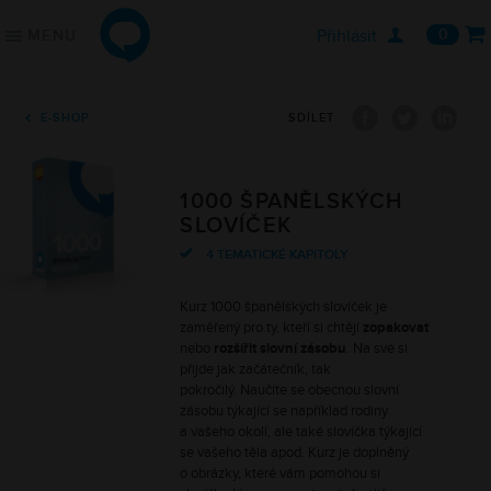

Přihlásit
0
MENU
ONLINE JAZYKY
JAZYKOVÉ KURZY
Jednotlivci
Angličtina
Firmy
Němčina
E-SHOP
SDÍLET
Školy
Francouzština
Online lekce s lektorem
Španělština
Konverzační klub
Ruština
1000 ŠPANĚLSKÝCH
Řekli o nás
Italština
SLOVÍČEK
4 TEMATICKÉ KAPITOLY
KDE ZAČÍT
PODPORA
Kurz 1000 španělských slovíček je
Vybrat kurz
Často kladené otázky
zaměřený pro ty, kteří si chtějí
zopakovat
Vyzkoušet zdarma
O nás
nebo
rozšířit slovní zásobu
. Na své si
Vstupní jazykový test
Kontaktujte nás
přijde jak začátečník, tak
pokročilý. Naučíte se obecnou slovní
Blog
zásobu týkající se například rodiny
a vašeho okolí, ale také slovíčka týkající
se vašeho těla apod. Kurz je doplněný
o obrázky, které vám pomohou si