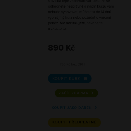
slovíčka lépe zapamatovat. Jestliže se
odhadnete nesprávně a náplň kurzu vám
nebude vyhovovat, můžete si do 14 dnů
vybrat jiný kurz nebo požádat o vrácení
peněz.
Nic neriskujete
, neváhejte
a zkuste to.
890 Kč
736 Kč bez DPH
KOUPIT KURZ

ZAČÍT ZDARMA
KOUPIT JAKO DÁREK
KOUPIT PŘEDPLATNÉ