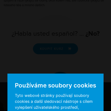
spojení a fráze týkající se rodiny, okolí kolem nás, ale i slovíčka týkající se
lidského těla a mnoho dalších.
¿Habla usted español? ...
¿No?
KOUPIT KURZ

Používáme soubory cookies
Tyto webové stránky používají soubory
cookies a další sledovací nástroje s cílem
vylepšení uživatelského prostředí,