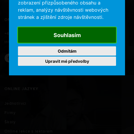
zobrazení přizpůsobeného obsahu a
reklam, analýzy návštěvnosti webových
stránek a zjištění zdroje návštěvnosti.
ONLINE JAZYKY
+420 734 577 566
Souhlasím
info@onlinejazyky.cz
Odmítám
Upravit mé předvolby
ONLINE JAZYKY
Jednotlivci
Firmy
Školy
Online lekce s lektorem