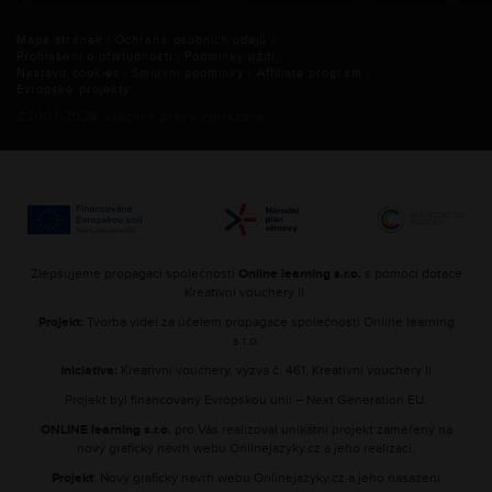
Mapa stránek
|
Ochrana osobních údajů
|
Prohlášení o přístupnosti
|
Podmínky užití
|
Nastavit cookies
|
Smluvní podmínky
|
Affiliate program
|
Evropské projekty
©2007-
2026
Všechna práva vyhrazena.
Zlepšujeme propagaci společnosti
Online learning s.r.o.
s pomocí dotace
Kreativní vouchery II.
Projekt:
Tvorba videí za účelem propagace společnosti Online learning
s.r.o.
Iniciativa:
Kreativní vouchery, výzva č. 461, Kreativní vouchery II
Projekt byl financovaný Evropskou unií – Next Generation EU.
ONLINE learning s.r.o.
pro Vás realizoval unikátní projekt zaměřený na
nový grafický návrh webu Onlinejazyky.cz a jeho realizaci.
Projekt
: Nový grafický návrh webu Onlinejazyky.cz a jeho nasazení