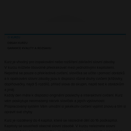
O KURZU
OBSAH KURZU
GARANCE KVALITY A ROZSAHU
Kurz je vhodný pro zopakování nebo rozšíření základní slovní zásoby.
V kurzu můžete libovolně přeskakovat mezi jednotlivými kapitolami.
Nejedná se pouze o překladová cvičení, slovíčka se učíte i pomocí obrázků
a k opakování slovní zásoby jsou k dispozici různé druhy cvičení (křížovky,
doplňovačky, najdi 5 rozdílů, přiřaď slova do skupin, napiš text k obrázkům
a jiná).
Každý den máte k dispozici originální poslechy a interaktivní cvičení. Kurz
vám poskytuje neomezený nácvik slovíček a jejich výslovnosti.
Propracovaný systém Vám umožní si jakékoliv cvičení vyplnit znovu a tím si
opravit své chyby.
Kurz je rozdělený do 4 kapitol, které se následně dělí do 16 podkapitol.
Kapitoly se soustředí obecné slovní zásobě. V kurzu naleznete slovní