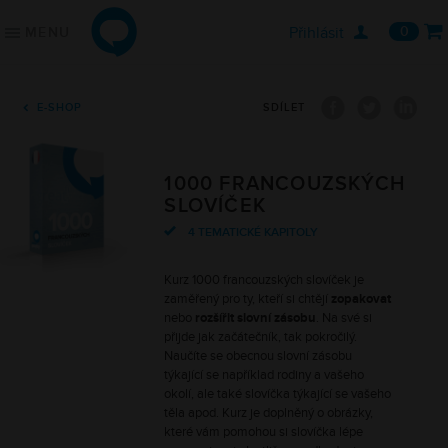

Přihlásit
0
MENU
ONLINE JAZYKY
JAZYKOVÉ KURZY
Jednotlivci
Angličtina
Firmy
Němčina
E-SHOP
SDÍLET
Školy
Francouzština
Online lekce s lektorem
Španělština
Konverzační klub
Ruština
1000 FRANCOUZSKÝCH
Řekli o nás
Italština
SLOVÍČEK
4 TEMATICKÉ KAPITOLY
KDE ZAČÍT
PODPORA
Kurz 1000 francouzských slovíček je
Vybrat kurz
Často kladené otázky
zaměřený pro ty, kteří si chtějí
zopakovat
Vyzkoušet zdarma
O nás
nebo
rozšířit slovní zásobu
. Na své si
Vstupní jazykový test
Kontaktujte nás
přijde jak začátečník, tak pokročilý.
Naučíte se obecnou slovní zásobu
Blog
týkající se například rodiny a vašeho
okolí, ale také slovíčka týkající se vašeho
těla apod. Kurz je doplněný o obrázky,
které vám pomohou si slovíčka lépe