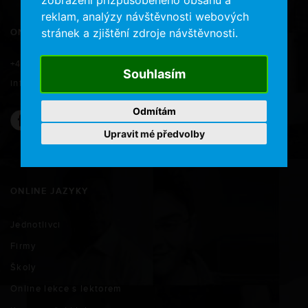
reklam, analýzy návštěvnosti webových
stránek a zjištění zdroje návštěvnosti.
ONLINE JAZYKY
+420 734 577 566
Souhlasím
info@onlinejazyky.cz
Odmítám
Upravit mé předvolby
ONLINE JAZYKY
Jednotlivci
Firmy
Školy
Online lekce s lektorem