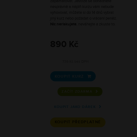
zapamatovat. Jestliže se odhadnete
nesprávně a náplň kurzu vám nebude
vyhovovat, můžete si do 14 dnů vybrat
jiný kurz nebo požádat o vrácení peněz.
Nic neriskujete
, neváhejte a zkuste to.
890 Kč
736 Kč bez DPH
KOUPIT KURZ

ZAČÍT ZDARMA
KOUPIT JAKO DÁREK
KOUPIT PŘEDPLATNÉ