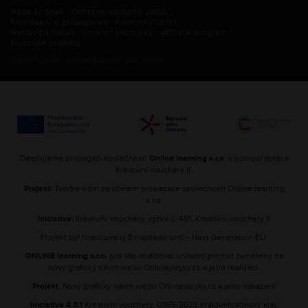
Mapa stránek
|
Ochrana osobních údajů
|
Prohlášení o přístupnosti
|
Podmínky užití
|
Nastavit cookies
|
Smluvní podmínky
|
Affiliate program
|
Evropské projekty
©2007-
2026
Všechna práva vyhrazena.
Zlepšujeme propagaci společnosti
Online learning s.r.o.
s pomocí dotace
Kreativní vouchery II.
Projekt:
Tvorba videí za účelem propagace společnosti Online learning
s.r.o.
Iniciativa:
Kreativní vouchery, výzva č. 461, Kreativní vouchery II
Projekt byl financovaný Evropskou unií – Next Generation EU.
ONLINE learning s.r.o.
pro Vás realizoval unikátní projekt zaměřený na
nový grafický návrh webu Onlinejazyky.cz a jeho realizaci.
Projekt
: Nový grafický návrh webu Onlinejazyky.cz a jeho nasazení
Iniciativa 4.5.1
Kreativní vouchery, 0385/2023 Královéhradecký kraj,