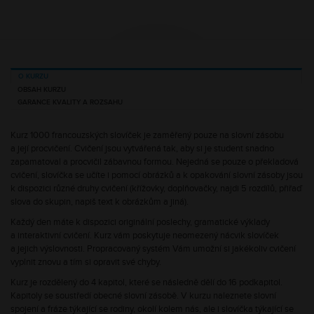
O KURZU
OBSAH KURZU
GARANCE KVALITY A ROZSAHU
Kurz 1000 francouzských slovíček je zaměřený pouze na slovní zásobu
a její procvičení. Cvičení jsou vytvářená tak, aby si je student snadno
zapamatoval a procvičil zábavnou formou. Nejedná se pouze o překladová
cvičení, slovíčka se učíte i pomocí obrázků a k opakování slovní zásoby jsou
k dispozici různé druhy cvičení (křížovky, doplňovačky, najdi 5 rozdílů, přiřaď
slova do skupin, napiš text k obrázkům a jiná).
Každý den máte k dispozici originální poslechy, gramatické výklady
a interaktivní cvičení. Kurz vám poskytuje neomezený nácvik slovíček
a jejich výslovnosti. Propracovaný systém Vám umožní si jakékoliv cvičení
vyplnit znovu a tím si opravit své chyby.
Kurz je rozdělený do 4 kapitol, které se následně dělí do 16 podkapitol.
Kapitoly se soustředí obecné slovní zásobě. V kurzu naleznete slovní
spojení a fráze týkající se rodiny, okolí kolem nás, ale i slovíčka týkající se