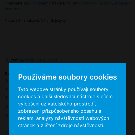
limitované
akci 1
+1 zdarma
najdete na:
http://www.onlinejazyky.cz/
akce-1-
plus-1.html
.
Autor: Xénia Křížová, ONLINE jazyky
ZPĚT NA PŘEHLED ČLÁNKŮ
KAM DÁL?
Používáme soubory cookies
ZJISTIT VÍCE O STUDIU ANGLIČTINY ONLINE
Tyto webové stránky používají soubory
ZJISTIT VÍCE O STUDIU NĚMČINY ONLINE
cookies a další sledovací nástroje s cílem
ZJISTIT VÍCE O STUDIU FRANCOUZŠTINY ONLINE
vylepšení uživatelského prostředí,
ZJISTIT VÍCE O STUDIU ŠPANĚLŠTINY ONLINE
zobrazení přizpůsobeného obsahu a
VYBRAT KURZ
reklam, analýzy návštěvnosti webových
stránek a zjištění zdroje návštěvnosti.
ODEBÍREJTE DALŠÍ AKCE A VÝUKOVÉ MATERIÁLY E-