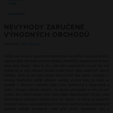
UČENÍ
ZAJÍMAVOSTI
NEVÝHODY ZARUČENĚ
VÝHODNÝCH OBCHODŮ
20.11.2013 -
Naše novinky
Každý, kdo se stane součástí předvánočního nákupního mlýnku se potká s
nějakou verzí zaručeně výhodné nabídky, jedinečné, neopakovatelné akce
nebo slevy století. I přes to, že u nás tržní hospodářství trvá již více než
dvacet let, je naše nákupní chování pořád naivní. Něco zadarmo? Lákavá
nabídka, která se jeví jako služba zákazníkovi? Ale ovšem, poslužte si.
Lehkou nevýhodou každé výhodné nabídky je jistá past, do které se
človíček s nákupním košíkem chytá, zčásti dobrovolně a rezignovaně a
zčásti s hezkým českým pocitem, že někoho přechytračil a něco na tom
vydělal. Že si domů nesete krám, který vůbec nepotřebujete? Že jste i přes
deklarovanou výhodnost nabídky za tu věc zaplatili víc, než je její skutečná
hodnota? Jednou nebo dvakrát je to roztomilé, jestliže se ale do podobných
pastiček chytáte pravidelně, máte plné skříně zbytečných věcí a