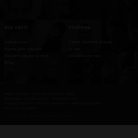
KDE ZAČÍT
PODPORA
Vybrat kurz
Často kladené otázky
Vyzkoušet zdarma
O nás
Vstupní jazykový test
Kontaktujte nás
Blog
Mapa stránek
|
Ochrana osobních údajů
|
Prohlášení o přístupnosti
|
Podmínky užití
|
Nastavit cookies
|
Smluvní podmínky
|
Affiliate program
|
Evropské projekty
©2007-
2026
Všechna práva vyhrazena.