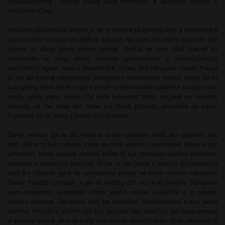
pravděpodobně i nějaký plíživý pocit marnivosti a začínající nechuti k
nákupům vůbec.
Smutnou skutečností ovšem je, že ty Vánoce se opravdu blíží a nepatříme-li
do minoritní skupiny lidí, kteří je ignorují, tak nám nic jiného nezbývá, než
nějaké ty dárky přece jenom sehnat. Pokud se vám dělá špatně při
pomyšlení na davy dárků chtivých spoluobčanů v nej(h)různějších
obchodních hyper, maxi a obrcentrech, vůbec tam nemusíte chodit. Pokud
si ani po hodině intenzívního přemýšlení nedokážete vybavit, který, že to
kuchyňský robot ještě chybí v téměř profesionálně vybavené kuchyni vaší
sestry, jakou barvu košile jste ještě nekoupili tátovi, do jaké asi velikosti
dorostly za rok vaše děti nebo jiní mladí příbuzní, přestaňte se trápit.
Podívejte se na dárky z jiného úhlu pohledu.
Dárek nemusí být ve 3D. Nemusí to být spotřební zboží. Ani potřební. Ani
boží. Může to být hodnota, která na ceně neztrácí, ale nabývá. Může to být
příležitost, která probudí aktivitu. Může to být startovací balíček možností,
rozhledu a kariérních postupů. Může to být jedna z prvních smysluplných
akcí 1+1 zdarma, jaké se rozhodnete pořídit ve svém novém nákupním
životě. Protože cizí jazyk je jen do té doby cizí, než si jej osvojíte. Darujeme
vám osvojovací schopnost cizího jazyka online, okamžitě a z pohodlí
vašeho domova. Darujeme vám ke každému zakoupenému kurzu jeden
zdarma. Protože si vážíme váš čas, protože nám záleží na vaší spokojenosti
a protože stejně jako vy, i my nesnášíme vánoční shon. Více informací o