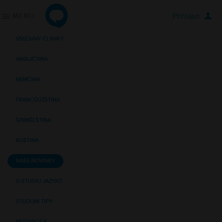
Přihlásit
MENU
ONLINE JAZYKY
JAZYKOVÉ KURZY
Jednotlivci
Angličtina
VŠECHNY ČLÁNKY
Firmy
Němčina
ANGLIČTINA
Školy
Francouzština
Online lekce s lektorem
Španělština
NĚMČINA
Konverzační klub
Ruština
Řekli o nás
Italština
FRANCOUZŠTINA
ŠPANĚLŠTINA
KDE ZAČÍT
PODPORA
Vybrat kurz
Často kladené otázky
RUŠTINA
Vyzkoušet zdarma
O nás
NAŠE NOVINKY
Vstupní jazykový test
Kontaktujte nás
Blog
O STUDIU JAZYKŮ
STUDIJNÍ TIPY
MOTIVACE K