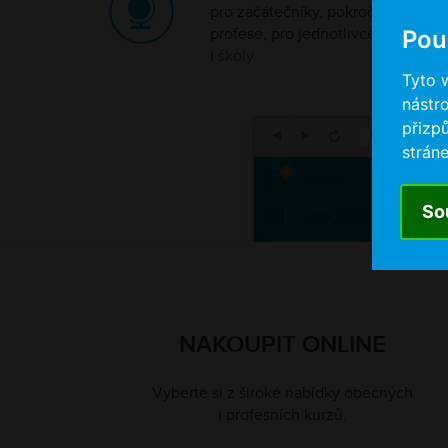
pro začátečníky, pokročilé a různé
profese, pro jednotlivce,
firmy
Pou
i
školy
Tyto 
nástro
přizp
stráne
So
NAKOUPIT ONLINE
Vyberte si z široké nabídky obecných
i profesních kurzů.