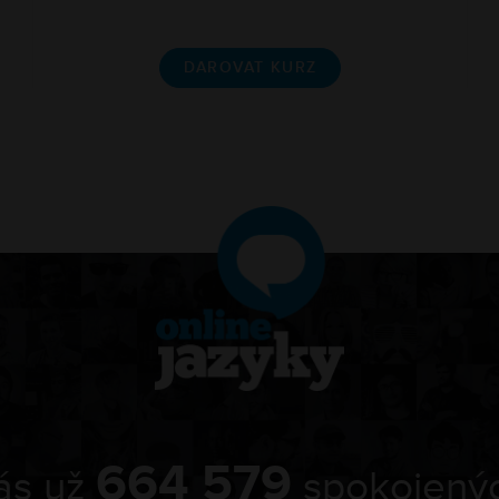
DAROVAT KURZ
664 579
nás už
spokojených