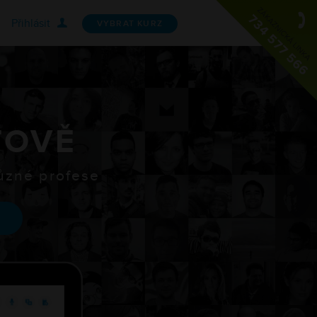
Přihlásit
VYBRAT KURZ
PODPORA
Často kladené otázky
O nás
TOVĚ
Kontaktujte nás
různé profese