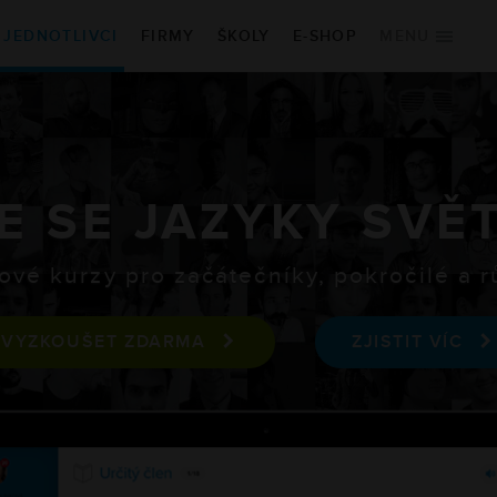
JEDNOTLIVCI
FIRMY
ŠKOLY
E-SHOP
MENU
É KURZY
KDE ZAČÍT
na
Vybrat kurz
Vyzkoušet zdarma
E SE JAZYKY SVĚ
ština
Vstupní jazykový test
ina
Blog
ové kurzy pro začátečníky, pokročilé a 
VYZKOUŠET ZDARMA
ZJISTIT VÍC