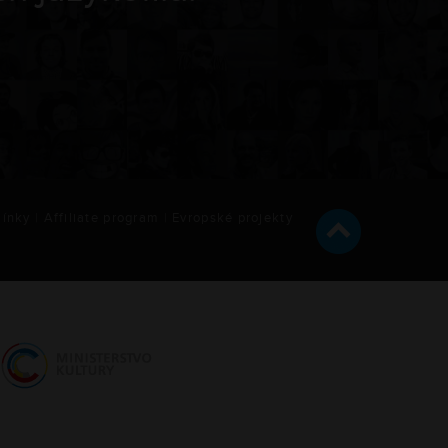
ínky
|
Affiliate program
|
Evropské projekty