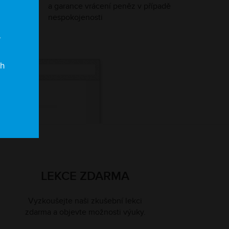
a garance vrácení peněz v případě
nespokojenosti
í
ch
LEKCE ZDARMA
Vyzkoušejte naši zkušební lekci
zdarma a objevte možnosti výuky.