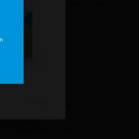
a garance vrácení peněz v případě
nespokojenosti
í
ch
Krok 1 ze 2
LEKCE ZDARMA
Vyzkoušejte naši zkušební lekci
zdarma a objevte možnosti výuky.