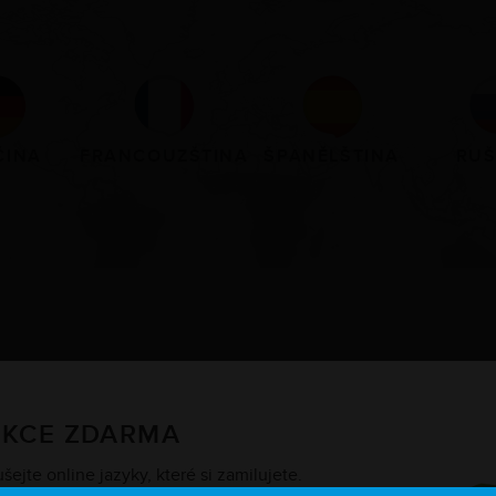
ČINA
FRANCOUZŠTINA
ŠPANĚLŠTINA
RUŠ
SPECIALISTA NA ONLINE
JAZYKOVÉ VZDĚLÁVÁNÍ
EKCE ZDARMA
ejte online jazyky, které si zamilujete.
rzy
Interaktivní výuka
plná