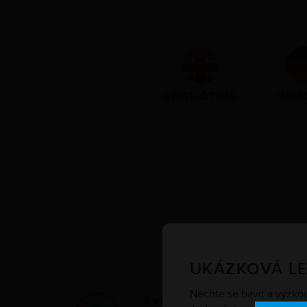
ANGLIČTINA
NĚM
UKÁZKOVÁ L
Nechte se bavit a vyzkouš
6 světových jazyků
, atraktivní ku