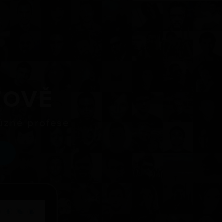
TOVĚ
různé profese