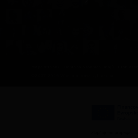
Mapa stránek
|
Ochrana osobních údajů
|
Prohlášen
©2007-
2026
Všechna práva vyhrazena.
Zlepšujeme propagaci s