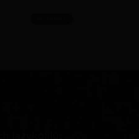
VYZKOUŠET
 jazykofilů.