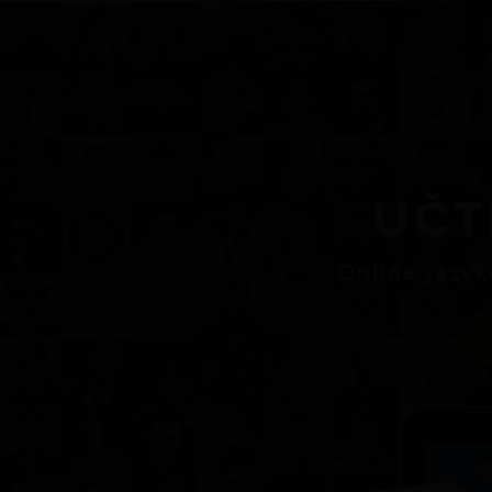
UČT
Online jazyk