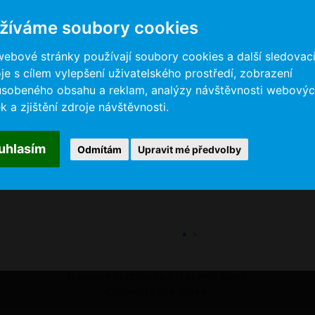
k a kurz
a začněte.
nejmodernějších funkcí
a motivačních prvků
žíváme soubory cookies
webové stránky používají soubory cookies a další sledovac
je s cílem vylepšení uživatelského prostředí, zobrazení
ůsobeného obsahu a reklam, analýzy návštěvnosti webový
k a zjištění zdroje návštěvnosti.
uhlasím
Odmítám
Upravit mé předvolby
DARUJTE KURZ
Jazykový kurz může být skvělý dárek.
Obdarujte své blízké.