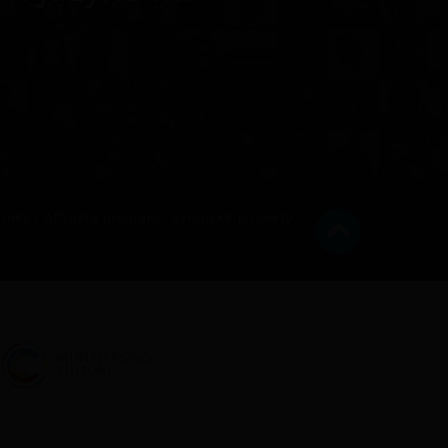
ínky
|
Affiliate program
|
Evropské projekty