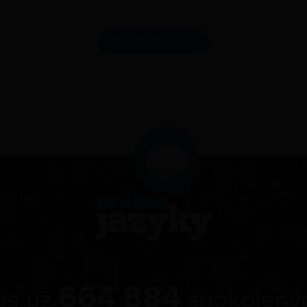
DAROVAT KURZ
664 884
nás už
spokojených