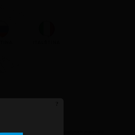
TINA
ITALŠTINA
?
Garance
kvality
studijních materiálů