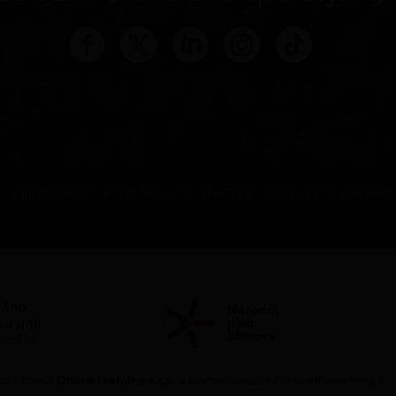
í o přístupnosti
|
Podmínky užití
|
Nastavit cookies
|
Smluvní podm
polečnosti
Online learning s.r.o.
s pomocí dotace Kreativní vouchery II.